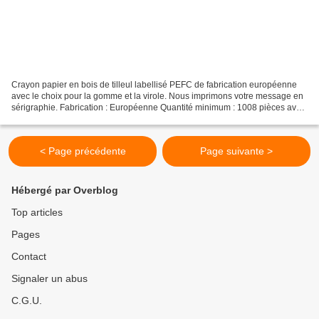
Crayon papier en bois de tilleul labellisé PEFC de fabrication européenne
avec le choix pour la gomme et la virole. Nous imprimons votre message en
sérigraphie. Fabrication : Européenne Quantité minimum : 1008 pièces avec
virole argent et gomme blanche...
< Page précédente
Page suivante >
Hébergé par Overblog
Top articles
Pages
Contact
Signaler un abus
C.G.U.