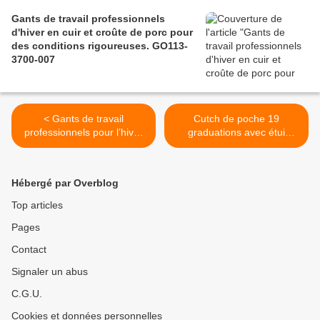
Gants de travail professionnels
d'hiver en cuir et croûte de porc pour
des conditions rigoureuses. GO113-
3700-007
< Gants de travail
Cutch de poche 19
professionnels pour l’hiver
graduations avec étui
fabriqués en polyester
amovible en simili cuir
élasthanne acrylique
GO156-25CPP1 >
résistant à la chaleur
Hébergé par Overblog
jusqu’à 100°C. GO113-
3700-091
Top articles
Pages
Contact
Signaler un abus
C.G.U.
Cookies et données personnelles