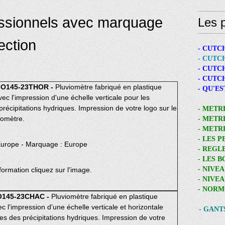
essionnels avec marquage
Les p
ection
- CUTC
- CUTC
- CUTC
- CUTC
O145-23THOR -
Pluviomètre fabriqué en plastique
- QU'E
ec l'impression d'une échelle verticale pour les
récipitations hydriques. Impression de votre logo sur le
- METR
iomètre.
- METR
- METR
- LES 
 Europe - Marquage : Europe
- REGL
- LES 
- NIVE
formation cliquez sur l'image.
- NIVE
- NORM
145-23CHAC -
Pluviomètre fabriqué en plastique
c l'impression d'une échelle verticale et horizontale
- GANT
es des précipitations hydriques. Impression de votre