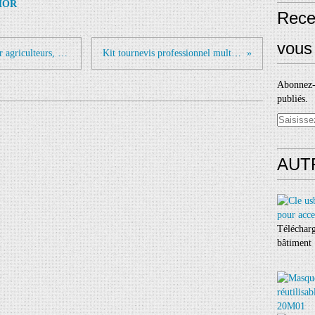
HOR
Rece
vous 
Pluviomètre professionnel CHAC pour agriculteurs, arboriculteurs et autres GO145-23CHAC
Kit tournevis professionnel multi embouts - GO103-23T20
Abonnez-v
publiés.
AUT
Télécharg
bâtiment