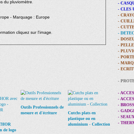
ps du pluviomètre.
- CASQ
- CLES
- CRAY
urope - Marquage : Europe
- CUIL
- CUTT
ormation cliquez sur l'image.
- DETE
- DOSE
- PELL
- PLUV
- PORT
- MARQ
- ECRI
- PROT
- ACCE
- ACCE
- BROS
Outils Professionnels de
- GADG
mesure et d'écriture
Cutchs plats en
- SEAU
plastique ou en
- THE
l THOR
aluminium - Collection
n de logo