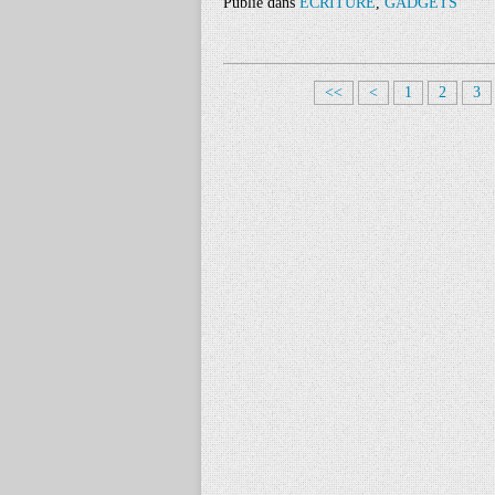
Publié dans
ECRITURE
,
GADGETS
<<
<
1
2
3