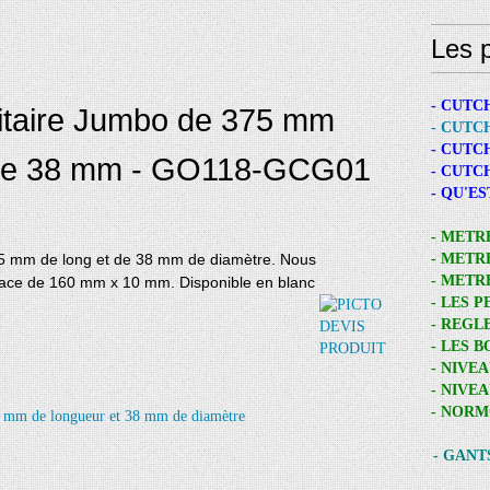
Les p
- CUTC
citaire Jumbo de 375 mm
- CUTC
- CUTC
 de 38 mm - GO118-GCG01
- CUTC
- QU'E
- METR
75 mm de long et de 38 mm de diamètre. Nous
- METR
- METR
face de 160 mm x 10 mm. Disponible en blanc
- LES 
- REGL
- LES 
- NIVE
- NIVE
- NORM
- GANT