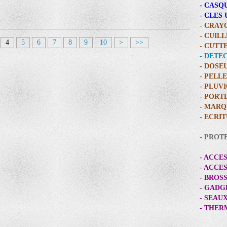
- CASQ
- CLES
- CRAY
- CUIL
2
4
5
6
7
8
9
10
>
>>
- CUTT
0
- DETE
- DOSE
- PELL
- PLUV
- PORT
- MARQ
- ECRI
- PROT
- ACCE
- ACCE
- BROS
- GADG
- SEAU
- THE