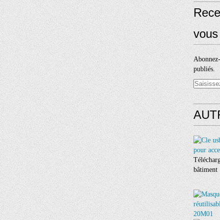
Rece
vous 
Abonnez-v
publiés.
AUT
Télécharg
bâtiment