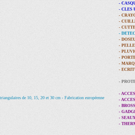
- CASQ
- CLES
- CRAY
- CUIL
- CUTT
- DETE
- DOSE
- PELL
- PLUV
- PORT
- MARQ
- ECRI
- PROT
- ACCE
- ACCE
- BROS
- GADG
- SEAU
- THE