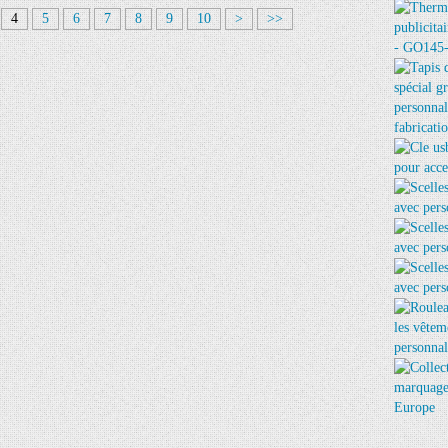
2
3
4
5
6
7
8
9
10
>
>>
0
0