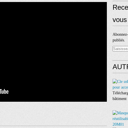
Rece
vous 
Abonnez-v
publiés.
AUT
Télécharg
bâtiment