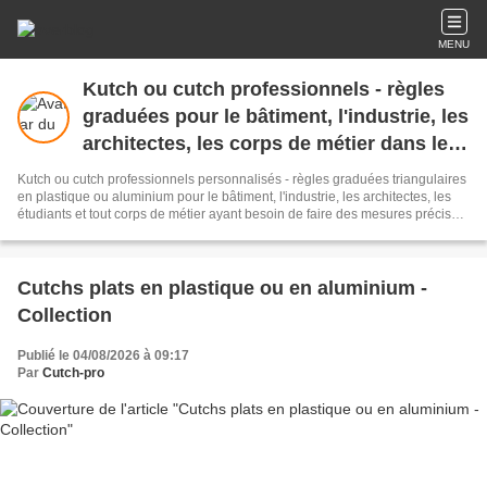
MENU
Kutch ou cutch professionnels - règles
graduées pour le bâtiment, l'industrie, les
architectes, les corps de métier dans le
BTP. Nous imprimons les échelles de
Kutch ou cutch professionnels personnalisés - règles graduées triangulaires
votre choix.
en plastique ou aluminium pour le bâtiment, l'industrie, les architectes, les
étudiants et tout corps de métier ayant besoin de faire des mesures précises.
Nous pouvons créer les échelles de votre choix. Outils de mesures pour les
professionnels, mètres à ruban classe 2, mètres pliants, casques de chantier,
casquettes de protection, niveaux à bulle, objets publicitaires pour les
métiers du bâtiment et de la construction.
Cutchs plats en plastique ou en aluminium -
Collection
Publié le 04/08/2026 à 09:17
Par
Cutch-pro