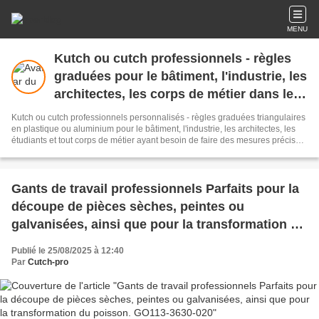
MENU
Kutch ou cutch professionnels - règles
graduées pour le bâtiment, l'industrie, les
architectes, les corps de métier dans le
BTP. Nous imprimons les échelles de
Kutch ou cutch professionnels personnalisés - règles graduées triangulaires
votre choix.
en plastique ou aluminium pour le bâtiment, l'industrie, les architectes, les
étudiants et tout corps de métier ayant besoin de faire des mesures précises.
Nous pouvons créer les échelles de votre choix. Outils de mesures pour les
professionnels, mètres à ruban classe 2, mètres pliants, casques de chantier,
casquettes de protection, niveaux à bulle, objets publicitaires pour les
métiers du bâtiment et de la construction.
Gants de travail professionnels Parfaits pour la
découpe de pièces sèches, peintes ou
galvanisées, ainsi que pour la transformation du
poisson. GO113-3630-020
Publié le 25/08/2025 à 12:40
Par
Cutch-pro