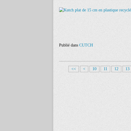
Publié dans
CUTCH
<<
<
10
11
12
13