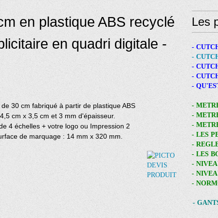
cm en plastique ABS recyclé
Les p
citaire en quadri digitale -
- CUTC
- CUTC
- CUTC
- CUTC
- QU'E
 de 30 cm fabriqué à partir de plastique ABS
- METR
- METR
34,5 cm x 3,5 cm et 3 mm d'épaisseur.
- METR
de 4 échelles + votre logo ou Impression 2
- LES 
 Surface de marquage : 14 mm x 320 mm.
- REGL
- LES 
- NIVE
- NIVE
- NORM
- GANT