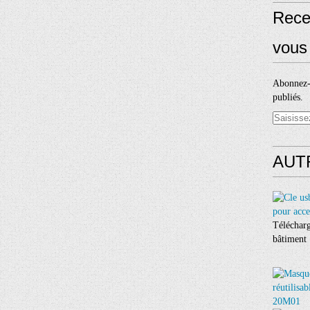
Rece
vous 
Abonnez-v
publiés.
AUT
Télécharg
bâtiment