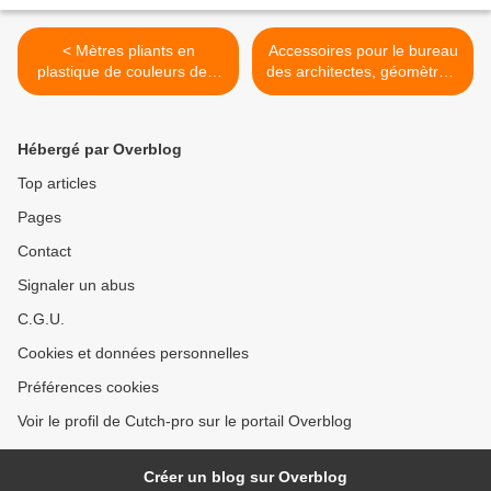
< Mètres pliants en
Accessoires pour le bureau
plastique de couleurs de 1
des architectes, géomètres,
mètre pour la
et métiers de la
communication - GO98-
construction - Cutch-pro >
17M7225
Hébergé par Overblog
Top articles
Pages
Contact
Signaler un abus
C.G.U.
Cookies et données personnelles
Préférences cookies
Voir le profil de Cutch-pro sur le portail Overblog
Créer un blog sur Overblog