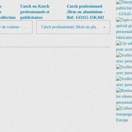
n
Cutch ou Kutch
Cutch professionnel
n
professionnels et
20cm en aluminium -
ollection
publicitaires
Ref: GO115-15KA02
Kutch de 15 cm en aluminium anodisé de couleur - fabrication européenne - GO115-15KA05
Cutch professionnel 30cm en plastique - Ref: GO115-15KP01