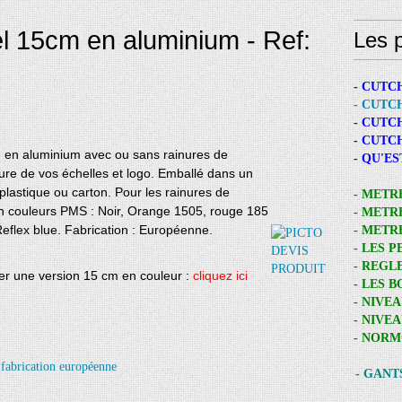
l 15cm en aluminium - Ref:
Les p
- CUTC
- CUTC
- CUTC
- CUTC
m en aluminium avec ou sans rainures de
- QU'E
ure de vos échelles et logo. Emballé dans un
plastique ou carton.
Pour les rainures de
- METR
 en couleurs PMS : Noir, Orange 1505, rouge 185
- METR
Reflex blue. Fabrication : Européenne.
- METR
- LES 
- REGL
r une version 15 cm en couleur :
cliquez ici
- LES 
- NIVE
- NIVE
- NORM
- GANT