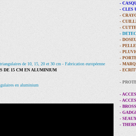
- CASQ
- CLES
- CRAY
- CUIL
- CUTT
- DETE
- DOSE
- PELL
- PLUV
- PORT
- MARQ
S DE 15 CM EN ALUMINIUM
- ECRI
- PROT
- ACCE
- ACCE
- BROS
- GADG
- SEAU
- THE