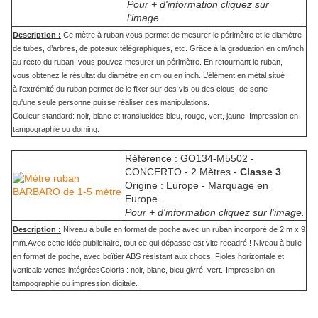
Pour + d'information cliquez sur
l'image.
Description :
Ce mètre à ruban vous permet de mesurer le périmètre et le diamètre
de tubes, d’arbres, de poteaux télégraphiques, etc. Grâce à la graduation en cm/inch
au recto du ruban, vous pouvez mesurer un périmètre. En retournant le ruban,
vous obtenez le résultat du diamètre en cm ou en inch. L’élément en métal situé
à l’extrémité du ruban permet de le fixer sur des vis ou des clous, de sorte
qu'une seule personne puisse réaliser ces manipulations.
Couleur standard: noir, blanc et translucides bleu, rouge, vert, jaune. Impression en
tampographie ou doming.
Référence : GO134-M5502 -
CONCERTO - 2 Mètres -
Classe 3
Origine : Europe - Marquage en
Europe.
Pour + d'information cliquez sur l'image.
Description :
Niveau à bulle en format de poche avec un ruban incorporé de 2 m x 9
mm.Avec cette idée publicitaire, tout ce qui dépasse est vite recadré ! Niveau à bulle
en format de poche, avec boîtier ABS résistant aux chocs. Fioles horizontale et
verticale vertes intégréesColoris : noir, blanc, bleu givré, vert.
Impression en
tampographie ou impression digitale.