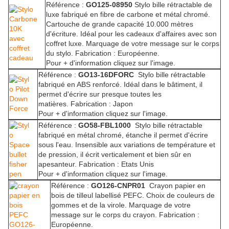
Référence :
GO125-08950
Stylo bille rétractable de
luxe fabriqué en fibre de carbone et métal chromé.
Cartouche de grande capacité 10.000 mètres
d'écriture. Idéal pour les cadeaux d'affaires avec son
coffret luxe. Marquage de votre message sur le corps
du stylo. Fabrication : Européenne.
Pour + d'information cliquez sur l'image.
Référence :
GO13-16DFORC
Stylo bille rétractable
fabriqué en ABS renforcé. Idéal dans le bâtiment, il
permet d'écrire sur presque toutes les
matières.
Fabrication : Japon
Pour + d'information cliquez sur l'image.
Référence :
GO58-FBL1000
Stylo bille rétractable
fabriqué en métal chromé, étanche il permet d'écrire
sous l'eau. Insensible aux variations de température et
de pression, il écrit verticalement et bien sûr en
apesanteur.
Fabrication : Etats Unis
Pour + d'information cliquez sur l'image.
Référence :
GO126-CNPR01
Crayon papier en
bois de tilleul labellisé PEFC. Choix de couleurs de
gommes et de la virole. Marquage de votre
message sur le corps du crayon. Fabrication :
Européenne.