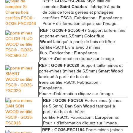
REF : GO36-FSC2046
Stylo bille de
comptoir
Saint Charles
fabriqué à partir
de bois de forêts gérées et protégées
certifiées FSC®.
Fabrication : Européenne
Pour + d'information cliquez sur l'image.
REF : GO36-FSC550-47
Support taille-mines
et porte-mines 5,5mm)
Color fluo
Wood
fabriqué à partir de bois de frêne
certifiéFSC® Livré avec 3 mines
fluo.
Fabrication : Européenne.
Pour + d'information cliquez sur l'image.
REF : GO36-FSC020
Support taille-mines et
porte-mines (mines de 5,5mm)
Smart Wood
fabriqué à partir de bois de
frêne certifié FSC®.
Fabrication :
Européenne.
Pour + d'information cliquez sur l'image.
REF : GO36-FSC916
Porte-mines (mines
de 5,5mm)
Dan Son Wood
fabriqué à
partir de bois de hêtre
certifié FSC®.
Fabrication : Européenne.
Pour + d'information cliquez sur l'image.
REF : GO36-FSC1194
Porte-mines (mines